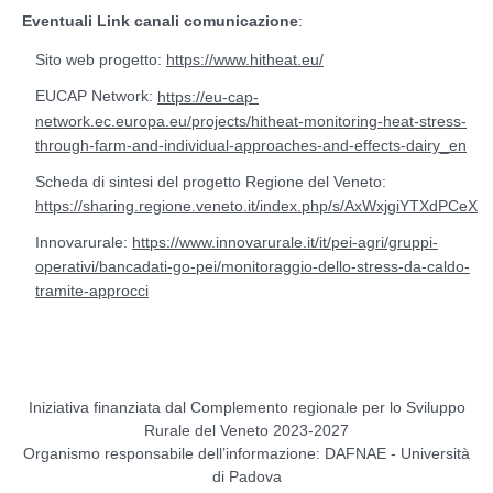
Eventuali Link canali comunicazione
:
Sito web progetto:
https://www.hitheat.eu/
EUCAP Network:
https://eu-cap-
network.ec.europa.eu/projects/hitheat-monitoring-heat-stress-
through-farm-and-individual-approaches-and-effects-dairy_en
Scheda di sintesi del progetto Regione del Veneto:
https://sharing.regione.veneto.it/index.php/s/AxWxjgiYTXdPCeX
Innovarurale:
https://www.innovarurale.it/it/pei-agri/gruppi-
operativi/bancadati-go-pei/monitoraggio-dello-stress-da-caldo-
tramite-approcci
Iniziativa finanziata dal Complemento regionale per lo Sviluppo
Rurale del Veneto 2023-2027
Organismo responsabile dell’informazione: DAFNAE - Università
di Padova