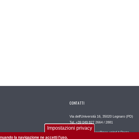
CONTATTI
Via dell'Università 16, 35020 Legnaro (PD)
Tel. +39 049 827 2664 / 2881
Impostazioni privacy
dipartimento.dafnae@pec.unipd.it Posta
Elettronica Direzione:
tinuando la navigazione ne accetti l'uso.