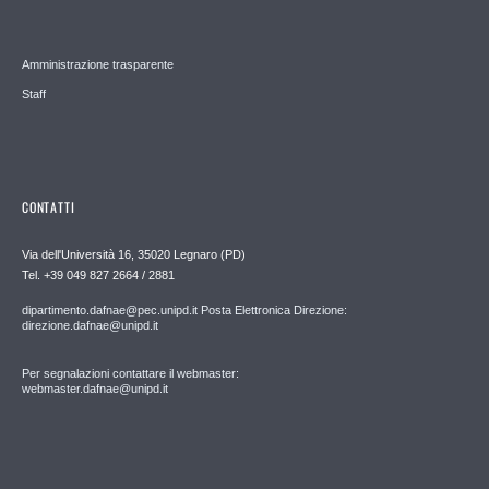
Amministrazione trasparente
Staff
CONTATTI
Via dell'Università 16, 35020 Legnaro (PD)
Tel. +39 049 827 2664 / 2881
dipartimento.dafnae@pec.unipd.it Posta Elettronica Direzione:
direzione.dafnae@unipd.it
Per segnalazioni contattare il webmaster:
webmaster.dafnae@unipd.it