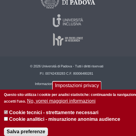
© 2026 Università di Padova - Tutti i diritti riservati
P.I. 00742430283 C.F. 80006480281
Informazioni su questo sito
Privacy policy
Impostazioni privacy
Questo sito utilizza i cookie per analisi statistiche: continuando la navigazion
No, vorrei maggiori informazioni
accetti l'uso.
Cookie tecnici - strettamente necessari
Cookie analitici - misurazione anonima audience
Salva preferenze