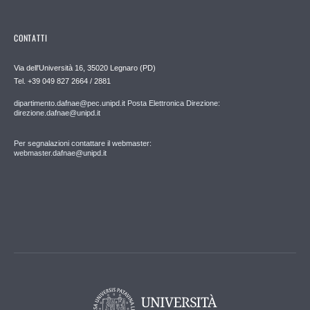
CONTATTI
Via dell'Università 16, 35020 Legnaro (PD)
Tel. +39 049 827 2664 / 2881
dipartimento.dafnae@pec.unipd.it Posta Elettronica Direzione:
direzione.dafnae@unipd.it
Per segnalazioni contattare il webmaster:
webmaster.dafnae@unipd.it