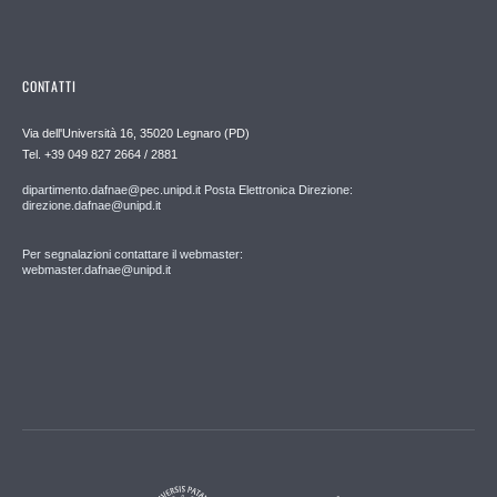
CONTATTI
Via dell'Università 16, 35020 Legnaro (PD)
Tel. +39 049 827 2664 / 2881
dipartimento.dafnae@pec.unipd.it Posta Elettronica Direzione:
direzione.dafnae@unipd.it
Per segnalazioni contattare il webmaster:
webmaster.dafnae@unipd.it