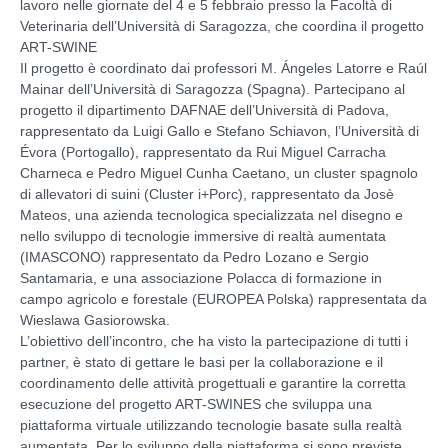
lavoro nelle giornate del 4 e 5 febbraio presso la Facoltà di
Veterinaria dell’Università di Saragozza, che coordina il progetto
ART-SWINE
Il progetto è coordinato dai professori M. Ángeles Latorre e Raúl
Mainar dell’Università di Saragozza (Spagna). Partecipano al
progetto il dipartimento DAFNAE dell’Università di Padova,
rappresentato da Luigi Gallo e Stefano Schiavon, l’Università di
Évora (Portogallo), rappresentato da Rui Miguel Carracha
Charneca e Pedro Miguel Cunha Caetano, un cluster spagnolo
di allevatori di suini (Cluster i+Porc), rappresentato da Josè
Mateos, una azienda tecnologica specializzata nel disegno e
nello sviluppo di tecnologie immersive di realtà aumentata
(IMASCONO) rappresentato da Pedro Lozano e Sergio
Santamaria, e una associazione Polacca di formazione in
campo agricolo e forestale (EUROPEA Polska) rappresentata da
Wieslawa Gasiorowska.
L’obiettivo dell’incontro, che ha visto la partecipazione di tutti i
partner, è stato di gettare le basi per la collaborazione e il
coordinamento delle attività progettuali e garantire la corretta
esecuzione del progetto ART-SWINES che sviluppa una
piattaforma virtuale utilizzando tecnologie basate sulla realtà
aumentata. Per lo sviluppo della piattaforma si sono previste