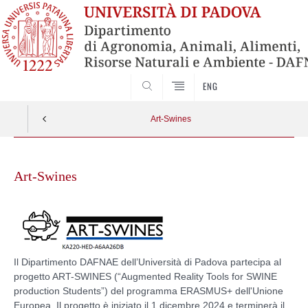
SEARCH
ENG
Art-Swines
Skip
to
Art-Swines
content
Il Dipartimento DAFNAE dell’Università di Padova partecipa al
progetto ART-SWINES (“Augmented Reality Tools for SWINE
production Students”) del programma ERASMUS+ dell'Unione
Europea. Il progetto è iniziato il 1 dicembre 2024 e terminerà il