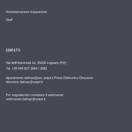
Amministrazione trasparente
Staff
CONTATTI
Via dell'Università 16, 35020 Legnaro (PD)
Tel. +39 049 827 2664 / 2881
dipartimento.dafnae@pec.unipd.it Posta Elettronica Direzione:
direzione.dafnae@unipd.it
Per segnalazioni contattare il webmaster:
webmaster.dafnae@unipd.it