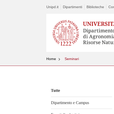
Unipd.it
Dipartimenti
Biblioteche
Con
Home
Seminari
Vai
al
contenuto
Tutte
Dipartimento e Campus