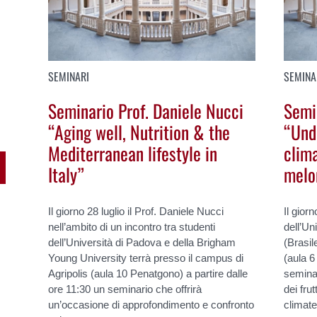
SEMINARI
SEMINA
Seminario Prof. Daniele Nucci
Semi
“Aging well, Nutrition & the
“Und
Mediterranean lifestyle in
clima
Italy”
melo
Il giorno 28 luglio il Prof. Daniele Nucci
Il gior
nell’ambito di un incontro tra studenti
dell’Un
dell’Università di Padova e della Brigham
(Brasil
Young University terrà presso il campus di
(aula 6
Agripolis (aula 10 Penatgono) a partire dalle
semina
ore 11:30 un seminario che offrirà
dei fru
un’occasione di approfondimento e confronto
climate