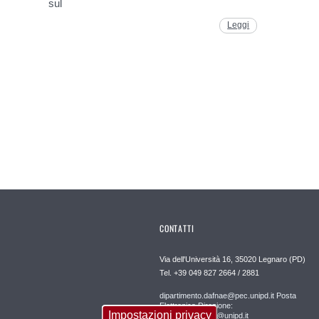
sul
Leggi
CONTATTI
Via dell'Università 16, 35020 Legnaro (PD)
Tel. +39 049 827 2664 / 2881
dipartimento.dafnae@pec.unipd.it Posta
Elettronica Direzione:
Impostazioni privacy
direzione.dafnae@unipd.it