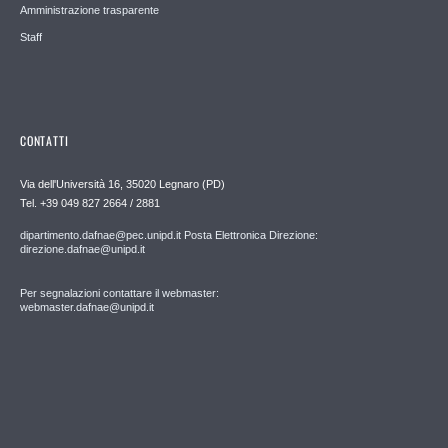
Amministrazione trasparente
Staff
CONTATTI
Via dell'Università 16, 35020 Legnaro (PD)
Tel. +39 049 827 2664 / 2881
dipartimento.dafnae@pec.unipd.it Posta Elettronica Direzione:
direzione.dafnae@unipd.it
Per segnalazioni contattare il webmaster:
webmaster.dafnae@unipd.it