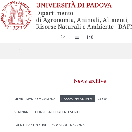
SEARCH
ENG
Vai
al
News archive
contenuto
DIPARTIMENTO E CAMPUS
RASSEGNA STAMPA
CORSI
SEMINARI
CONVEGNI ED ALTRI EVENTI
EVENTI DIVULGATIVI
CONVEGNI NAZIONALI