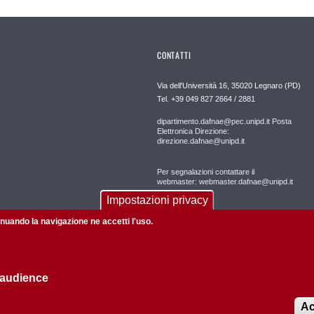
CONTATTI
Via dell'Università 16, 35020 Legnaro (PD)
Tel. +39 049 827 2664 / 2881
dipartimento.dafnae@pec.unipd.it Posta
Elettronica Direzione:
direzione.dafnae@unipd.it
Per segnalazioni contattare il
webmaster: webmaster.dafnae@unipd.it
Impostazioni privacy
tinuando la navigazione ne accetti l'uso.
 audience
Informazioni su questo sito
Privacy policy
Ac