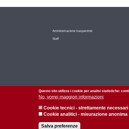
Amministrazione trasparente
Staff
Questo sito utilizza i cookie per analisi statistiche: con
No, vorrei maggiori informazioni
Cookie tecnici - strettamente necessari
Cookie analitici - misurazione anonima
© 2026 Università di Padova - Tutti i diritti riservati
Salva preferenze
P.I. 00742430283 C.F. 80006480281