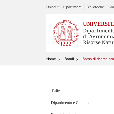
Unipd.it
Dipartimenti
Biblioteche
Con
Home
Bandi
Borsa di ricerca pr
Vai
al
contenuto
Tutte
Dipartimento e Campus