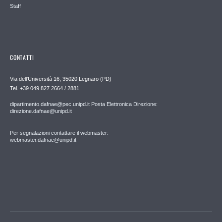
Staff
CONTATTI
Via dell'Università 16, 35020 Legnaro (PD)
Tel. +39 049 827 2664 / 2881
dipartimento.dafnae@pec.unipd.it Posta Elettronica Direzione:
direzione.dafnae@unipd.it
Per segnalazioni contattare il webmaster:
webmaster.dafnae@unipd.it