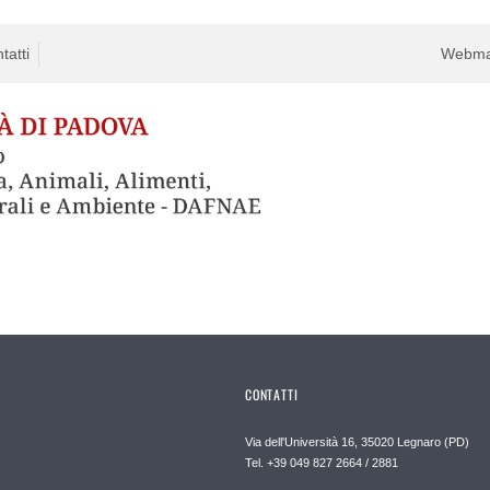
tatti
Webma
CONTATTI
Via dell'Università 16, 35020 Legnaro (PD)
Tel. +39 049 827 2664 / 2881