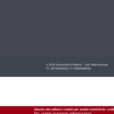
© 2026 Università di Padova - Tutti i diritti riservati
P.I. 00742430283 C.F. 80006480281
Questo sito utilizza i cookie per analisi statistiche: con
No, vorrei maggiori informazioni