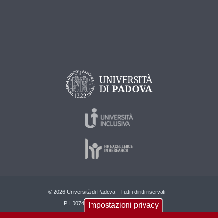
© 2026 Università di Padova - Tutti i diritti riservati
P.I. 00742430283 C.F. 80006480281
Impostazioni privacy