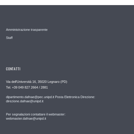
Amministrazione trasparente
Staff
CONTATTI
Via dell'Università 16, 35020 Legnaro (PD)
Tel. +39 049 827 2664 / 2881
dipartimento.dafnae@pec.unipd.it Posta Elettronica Direzione:
direzione.dafnae@unipd.it
Per segnalazioni contattare il webmaster:
webmaster.dafnae@unipd.it