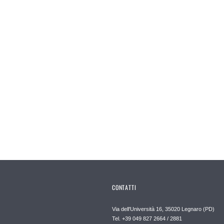
CONTATTI
Via dell'Università 16, 35020 Legnaro (PD)
Tel. +39 049 827 2664 / 2881