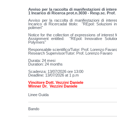
Avviso per la raccolta di manifestazioni di inter
1 Incarico di Ricerca prot.n.3
030
- Resp.sc. Prof.
Avviso per la raccolta di manifestazioni di interes
Incarico di Ricercadal titolo: "REpol: Soluzioni in
polimeri"
Notice for the collection of expressions of interest
Assignment entitled: "REpol: Innovative Soluti
Polymers"
Responsabile scientifico/Tutor: Prof.
Lorenzo Favar
Research Supervisor/Tutor: Prof.
Lorenzo Favaro
Durata:
24
mesi
Duration:
24
months
Scadenza:
13
/07
/2026 ore 13:00
Deadline:
13/07
/2026 at 1 p.m
Vincitore Dott. Vezzini Daniele
Winner Dr.
Vezzini Daniele
Linee Guida
Bando