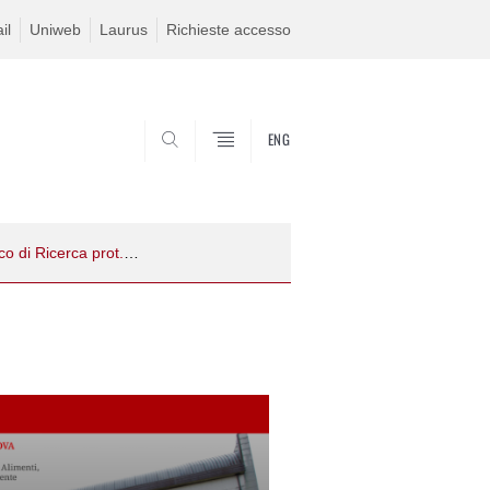
il
Uniweb
Laurus
Richieste accesso
ENG
SEARCH
Avviso per la raccolta di manifestazioni di interesse per il conferimento diretto di n. 1 Incarico di Ricerca prot.n.3030 - Resp.sc. Prof. Favaro