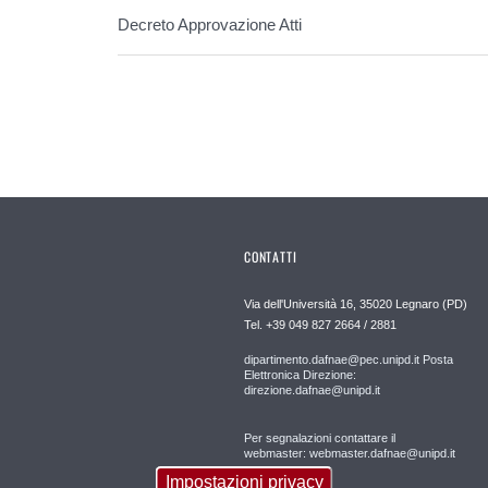
Decreto Approvazione Atti
CONTATTI
Via dell'Università 16, 35020 Legnaro (PD)
Tel. +39 049 827 2664 / 2881
dipartimento.dafnae@pec.unipd.it Posta
Elettronica Direzione:
direzione.dafnae@unipd.it
Per segnalazioni contattare il
webmaster: webmaster.dafnae@unipd.it
Impostazioni privacy